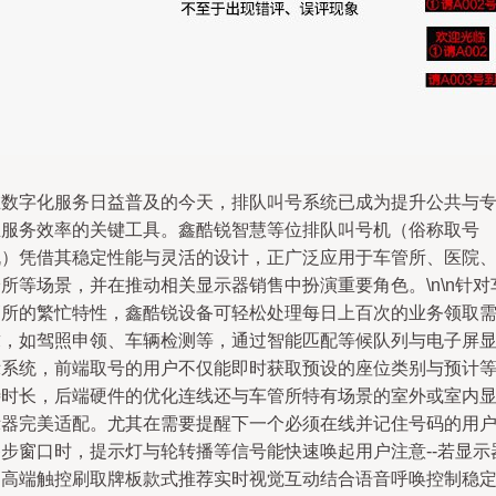
在数字化服务日益普及的今天，排队叫号系统已成为提升公共与
业服务效率的关键工具。鑫酷锐智慧等位排队叫号机（俗称取号
机）凭借其稳定性能与灵活的设计，正广泛应用于车管所、医院
所等场景，并在推动相关显示器销售中扮演重要角色。\n\n针对
管所的繁忙特性，鑫酷锐设备可轻松处理每日上百次的业务领取
求，如驾照申领、车辆检测等，通过智能匹配等候队列与电子屏
示系统，前端取号的用户不仅能即时获取预设的座位类别与预计
待时长，后端硬件的优化连线还与车管所特有场景的室外或室内
示器完美适配。尤其在需要提醒下一个必须在线并记住号码的用
移步窗口时，提示灯与轮转播等信号能快速唤起用户注意--若显示
为高端触控刷取牌板款式推荐实时视觉互动结合语音呼唤控制稳